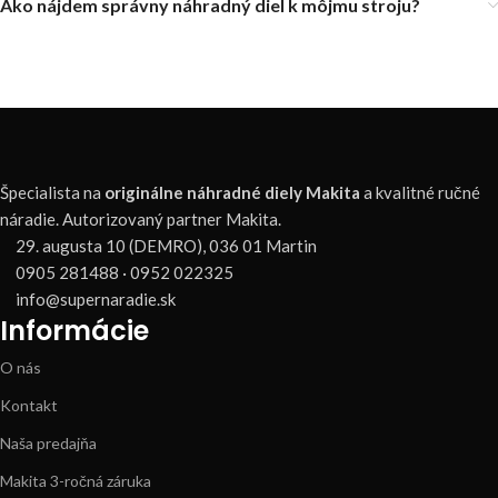
Ako nájdem správny náhradný diel k môjmu stroju?
Špecialista na
originálne náhradné diely Makita
a kvalitné ručné
náradie. Autorizovaný partner Makita.
29. augusta 10 (DEMRO), 036 01 Martin
0905 281488 · 0952 022325
info@supernaradie.sk
Informácie
O nás
Kontakt
Naša predajňa
Makita 3-ročná záruka