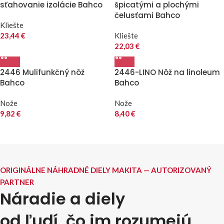
sťahovanie izolácie Bahco
špicatými a plochými
čelusťami Bahco
Kliešte
23,44
€
Kliešte
22,03
€
2446 Mulifunkčný nôž
2446-LINO Nôž na linoleum
Bahco
Bahco
Nože
Nože
9,82
€
8,40
€
ORIGINÁLNE NÁHRADNÉ DIELY MAKITA — AUTORIZOVANÝ
PARTNER
Náradie a diely
od ľudí, čo im rozumejú