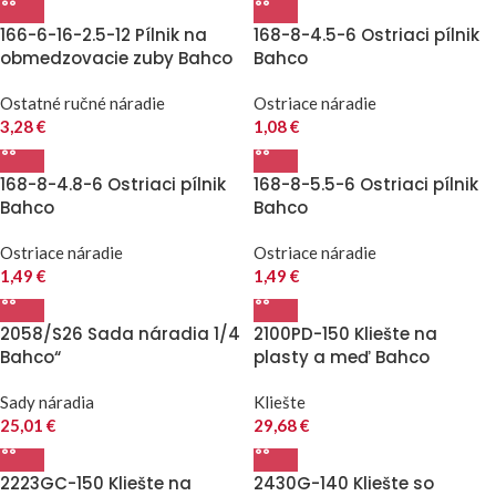
166-6-16-2.5-12 Pílnik na
168-8-4.5-6 Ostriaci pílnik
obmedzovacie zuby Bahco
Bahco
Ostatné ručné náradie
Ostriace náradie
3,28
€
1,08
€
168-8-4.8-6 Ostriaci pílnik
168-8-5.5-6 Ostriaci pílnik
Bahco
Bahco
Ostriace náradie
Ostriace náradie
1,49
€
1,49
€
2058/S26 Sada náradia 1/4
2100PD-150 Kliešte na
Bahco“
plasty a meď Bahco
Sady náradia
Kliešte
25,01
€
29,68
€
2223GC-150 Kliešte na
2430G-140 Kliešte so