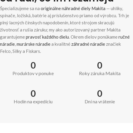
Špecializujeme sa na
originálne náhradné diely Makita
— uhlíky,
spínače, ložiská, batérie aj príslušenstvo priamo od výrobcu. Trh je
plný lacných čínskych napodobenín, ktoré strojom skracujú
životnosť a rušia záruku; my ako autorizovaný partner Makita
garantujeme
pravosť každého dielu
. Okrem dielov ponúkame
ručné
náradie
,
murárske náradie
a kvalitné
záhradné náradie
značiek
Felco, Silky a Fiskars.
0
0
Produktov v ponuke
Roky záruka Makita
0
0
Hodín na expedíciu
Dní na vrátenie