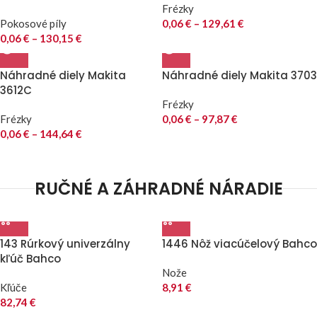
Frézky
Pokosové píly
0,06
€
–
129,61
€
0,06
€
–
130,15
€
Náhradné diely Makita
Náhradné diely Makita 3703
3612C
Frézky
Frézky
0,06
€
–
97,87
€
0,06
€
–
144,64
€
RUČNÉ A ZÁHRADNÉ NÁRADIE
143 Rúrkový univerzálny
1446 Nôž viacúčelový Bahco
kľúč Bahco
Nože
Kľúče
8,91
€
82,74
€