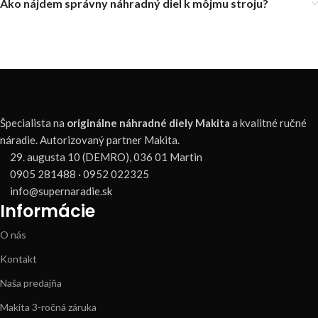
Ako nájdem správny náhradný diel k môjmu stroju?
Špecialista na
originálne náhradné diely Makita
a kvalitné ručné
náradie. Autorizovaný partner Makita.
29. augusta 10 (DEMRO), 036 01 Martin
0905 281488 · 0952 022325
info@supernaradie.sk
Informácie
O nás
Kontakt
Naša predajňa
Makita 3-ročná záruka