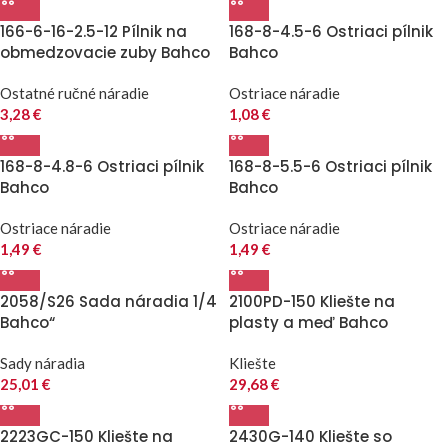
166-6-16-2.5-12 Pílnik na
168-8-4.5-6 Ostriaci pílnik
obmedzovacie zuby Bahco
Bahco
Ostatné ručné náradie
Ostriace náradie
3,28
€
1,08
€
168-8-4.8-6 Ostriaci pílnik
168-8-5.5-6 Ostriaci pílnik
Bahco
Bahco
Ostriace náradie
Ostriace náradie
1,49
€
1,49
€
2058/S26 Sada náradia 1/4
2100PD-150 Kliešte na
Bahco“
plasty a meď Bahco
Sady náradia
Kliešte
25,01
€
29,68
€
2223GC-150 Kliešte na
2430G-140 Kliešte so