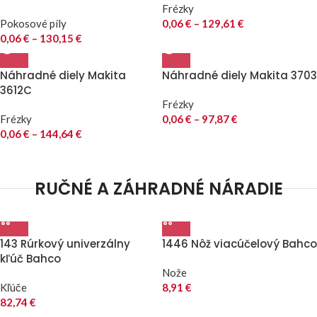
Frézky
Pokosové píly
0,06
€
–
129,61
€
0,06
€
–
130,15
€
Náhradné diely Makita
Náhradné diely Makita 3703
3612C
Frézky
Frézky
0,06
€
–
97,87
€
0,06
€
–
144,64
€
RUČNÉ A ZÁHRADNÉ NÁRADIE
143 Rúrkový univerzálny
1446 Nôž viacúčelový Bahco
kľúč Bahco
Nože
Kľúče
8,91
€
82,74
€