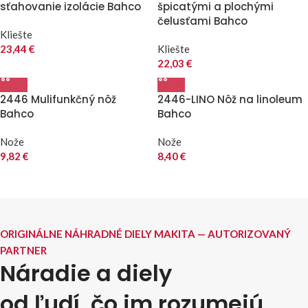
sťahovanie izolácie Bahco
špicatými a plochými
čelusťami Bahco
Kliešte
23,44
€
Kliešte
22,03
€
2446 Mulifunkčný nôž
2446-LINO Nôž na linoleum
Bahco
Bahco
Nože
Nože
9,82
€
8,40
€
ORIGINÁLNE NÁHRADNÉ DIELY MAKITA — AUTORIZOVANÝ
PARTNER
Náradie a diely
od ľudí, čo im rozumejú