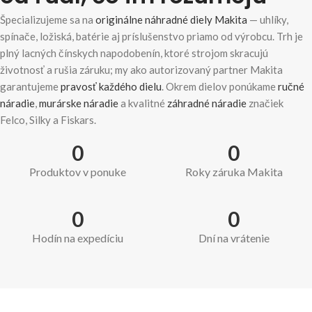
Špecializujeme sa na
originálne náhradné diely Makita
— uhlíky,
spínače, ložiská, batérie aj príslušenstvo priamo od výrobcu. Trh je
plný lacných čínskych napodobenín, ktoré strojom skracujú
životnosť a rušia záruku; my ako autorizovaný partner Makita
garantujeme
pravosť každého dielu
. Okrem dielov ponúkame
ručné
náradie
,
murárske náradie
a kvalitné
záhradné náradie
značiek
Felco, Silky a Fiskars.
0
0
Produktov v ponuke
Roky záruka Makita
0
0
Hodín na expedíciu
Dní na vrátenie