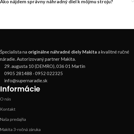
Ako nájdem správny náhradný diel k môjmu stroju?
Špecialista na
originálne náhradné diely Makita
a kvalitné ručné
náradie. Autorizovaný partner Makita.
29. augusta 10 (DEMRO), 036 01 Martin
0905 281488 · 0952 022325
info@supernaradie.sk
Informácie
O nás
Kontakt
Naša predajňa
Makita 3-ročná záruka