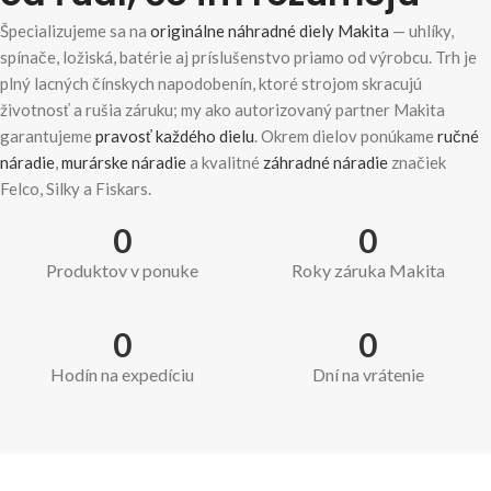
Špecializujeme sa na
originálne náhradné diely Makita
— uhlíky,
spínače, ložiská, batérie aj príslušenstvo priamo od výrobcu. Trh je
plný lacných čínskych napodobenín, ktoré strojom skracujú
životnosť a rušia záruku; my ako autorizovaný partner Makita
garantujeme
pravosť každého dielu
. Okrem dielov ponúkame
ručné
náradie
,
murárske náradie
a kvalitné
záhradné náradie
značiek
Felco, Silky a Fiskars.
0
0
Produktov v ponuke
Roky záruka Makita
0
0
Hodín na expedíciu
Dní na vrátenie