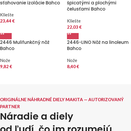
sťahovanie izolácie Bahco
špicatými a plochými
čelusťami Bahco
Kliešte
23,44
€
Kliešte
22,03
€
2446 Mulifunkčný nôž
2446-LINO Nôž na linoleum
Bahco
Bahco
Nože
Nože
9,82
€
8,40
€
ORIGINÁLNE NÁHRADNÉ DIELY MAKITA — AUTORIZOVANÝ
PARTNER
Náradie a diely
od ľudí, čo im rozumejú