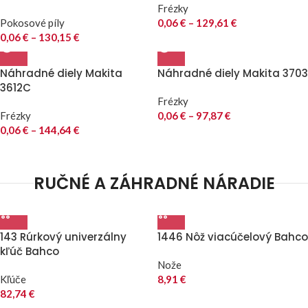
Frézky
Pokosové píly
0,06
€
–
129,61
€
0,06
€
–
130,15
€
Náhradné diely Makita
Náhradné diely Makita 3703
3612C
Frézky
Frézky
0,06
€
–
97,87
€
0,06
€
–
144,64
€
RUČNÉ A ZÁHRADNÉ NÁRADIE
143 Rúrkový univerzálny
1446 Nôž viacúčelový Bahco
kľúč Bahco
Nože
Kľúče
8,91
€
82,74
€