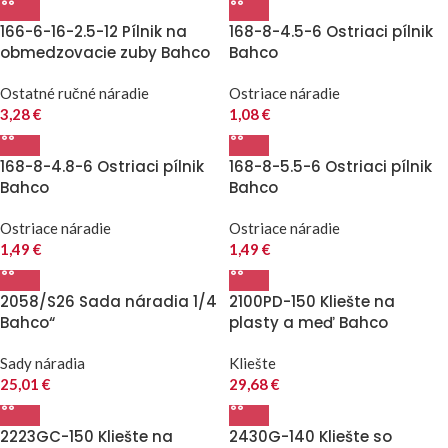
166-6-16-2.5-12 Pílnik na
168-8-4.5-6 Ostriaci pílnik
obmedzovacie zuby Bahco
Bahco
Ostatné ručné náradie
Ostriace náradie
3,28
€
1,08
€
168-8-4.8-6 Ostriaci pílnik
168-8-5.5-6 Ostriaci pílnik
Bahco
Bahco
Ostriace náradie
Ostriace náradie
1,49
€
1,49
€
2058/S26 Sada náradia 1/4
2100PD-150 Kliešte na
Bahco“
plasty a meď Bahco
Sady náradia
Kliešte
25,01
€
29,68
€
2223GC-150 Kliešte na
2430G-140 Kliešte so