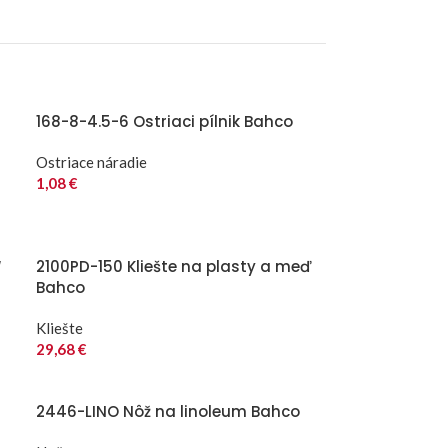
168-8-4.5-6 Ostriaci pílnik Bahco
Ostriace náradie
1,08
€
“
2100PD-150 Kliešte na plasty a meď
Bahco
Kliešte
29,68
€
2446-LINO Nôž na linoleum Bahco