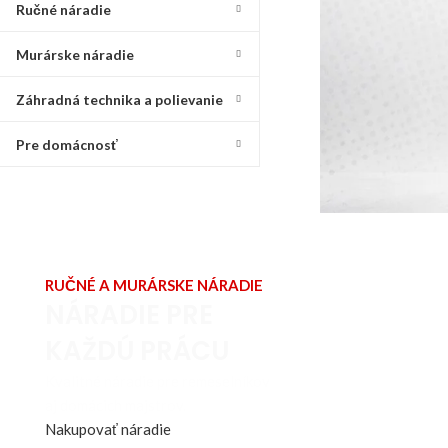
Ručné náradie
Murárske náradie
Záhradná technika a polievanie
Pre domácnosť
RUČNÉ A MURÁRSKE NÁRADIE
NÁRADIE PRE
KAŽDÚ PRÁCU
Kvalitné náradie pre remeselníkov
aj domácich majstrov.
Nakupovať náradie