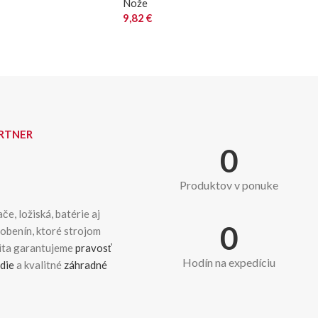
Nože
9,82
€
ARTNER
0
Produktov v ponuke
če, ložiská, batérie aj
0
dobenín, ktoré strojom
kita garantujeme
pravosť
Hodín na expedíciu
die
a kvalitné
záhradné