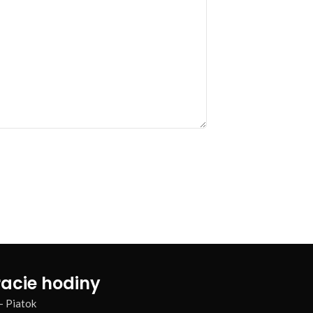
acie hodiny
– Piatok