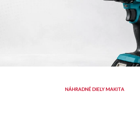
NÁHRADNÉ DIELY MAKITA
NÁJDITE SVOJ
DIEL
Diely pre aku, elektrické aj
benzínové stroje Makita.
Nájsť diel