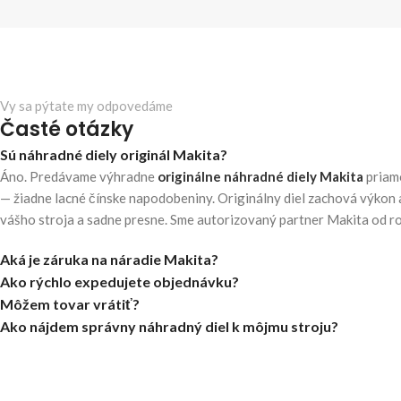
Vy sa pýtate my odpovedáme
Časté otázky
Sú náhradné diely originál Makita?
Áno. Predávame výhradne
originálne náhradné diely Makita
priam
— žiadne lacné čínske napodobeniny. Originálny diel zachová výkon 
vášho stroja a sadne presne. Sme autorizovaný partner Makita od r
Aká je záruka na náradie Makita?
Ako rýchlo expedujete objednávku?
Môžem tovar vrátiť?
Ako nájdem správny náhradný diel k môjmu stroju?