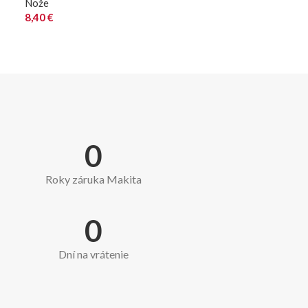
Nože
8,40
€
0
Roky záruka Makita
0
Dní na vrátenie