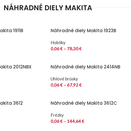
NÁHRADNÉ DIELY MAKITA
kita 1911B
Náhradné diely Makita 1923B
Hoblíky
0,06
€
–
78,30
€
akita 2012NBX
Náhradné diely Makita 2414NB
Uhlové brúsky
0,06
€
–
67,92
€
akita 3612
Náhradné diely Makita 3612C
Frézky
0,06
€
–
144,64
€