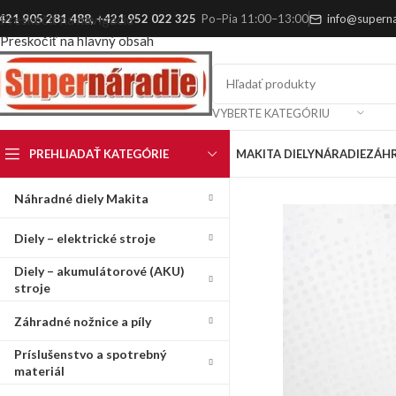
421 905 281 488
,
+421 952 022 325
Po–Pia 11:00–13:00
info@superna
Preskočiť na navigáciu
Preskočiť na hlavný obsah
VYBERTE KATEGÓRIU
PREHLIADAŤ KATEGÓRIE
MAKITA DIELY
NÁRADIE
ZÁH
Náhradné diely Makita
Diely – elektrické stroje
Diely – akumulátorové (AKU)
stroje
Záhradné nožnice a píly
Príslušenstvo a spotrebný
materiál