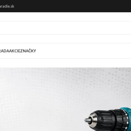
radie.sk
RADA
AKCIE
ZNAČKY