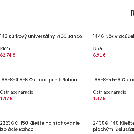
143 Rúrkový univerzálny kľúč Bahco
1446 Nôž viacúče
Kľúče
Nože
82,74
€
8,91
€
168-8-4.8-6 Ostriaci pílnik Bahco
168-8-5.5-6 Ostri
Ostriace náradie
Ostriace náradie
1,49
€
1,49
€
2223GC-150 Kliešte na sťahovanie
2430G-140 Kliešt
izolácie Bahco
plochými čelusť