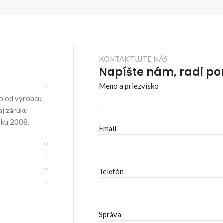
KONTAKTUJTE NÁS
Napíšte nám, radi p
Meno a priezvisko
o od výrobcu
aj záruku
oku 2008.
Email
Telefón
Správa