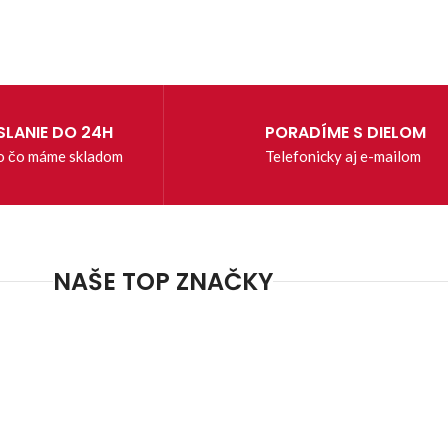
LANIE DO 24H
PORADÍME S DIELOM
o čo máme skladom
Telefonicky aj e-mailom
NAŠE TOP ZNAČKY