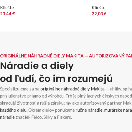
Kliešte
Kliešte
23,44
€
22,03
€
ORIGINÁLNE NÁHRADNÉ DIELY MAKITA — AUTORIZOVANÝ P
Náradie a diely
od ľudí, čo im rozumejú
Špecializujeme sa na
originálne náhradné diely Makita
— uhlíky, spína
príslušenstvo priamo od výrobcu. Trh je plný lacných čínskych napo
skracujú životnosť a rušia záruku; my ako autorizovaný partner Ma
každého dielu
. Okrem dielov ponúkame
ručné náradie
,
murárske nára
náradie
značiek Felco, Silky a Fiskars.