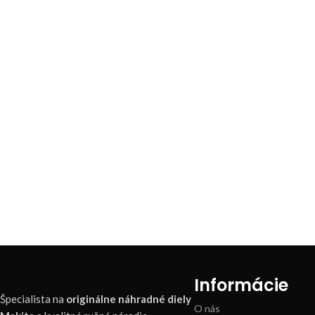
Informácie
Špecialista na
originálne náhradné diely
O nás