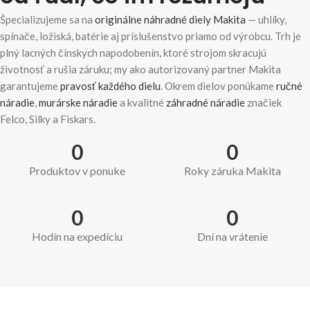
Špecializujeme sa na
originálne náhradné diely Makita
— uhlíky,
spínače, ložiská, batérie aj príslušenstvo priamo od výrobcu. Trh je
plný lacných čínskych napodobenín, ktoré strojom skracujú
životnosť a rušia záruku; my ako autorizovaný partner Makita
garantujeme
pravosť každého dielu
. Okrem dielov ponúkame
ručné
náradie
,
murárske náradie
a kvalitné
záhradné náradie
značiek
Felco, Silky a Fiskars.
0
0
Produktov v ponuke
Roky záruka Makita
0
0
Hodín na expedíciu
Dní na vrátenie