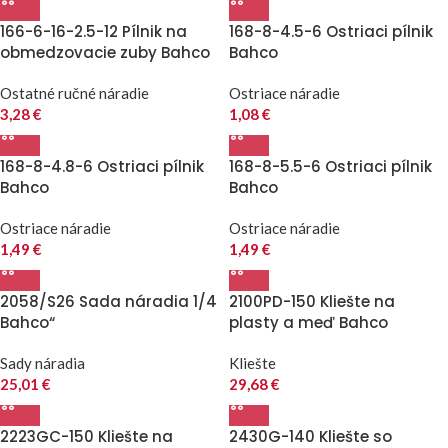
166-6-16-2.5-12 Pílnik na
168-8-4.5-6 Ostriaci pílnik
obmedzovacie zuby Bahco
Bahco
Ostatné ručné náradie
Ostriace náradie
3,28
€
1,08
€
168-8-4.8-6 Ostriaci pílnik
168-8-5.5-6 Ostriaci pílnik
Bahco
Bahco
Ostriace náradie
Ostriace náradie
1,49
€
1,49
€
2058/S26 Sada náradia 1/4
2100PD-150 Kliešte na
Bahco“
plasty a meď Bahco
Sady náradia
Kliešte
25,01
€
29,68
€
2223GC-150 Kliešte na
2430G-140 Kliešte so