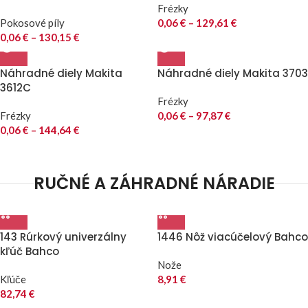
Frézky
Pokosové píly
0,06
€
–
129,61
€
0,06
€
–
130,15
€
Náhradné diely Makita
Náhradné diely Makita 3703
3612C
Frézky
Frézky
0,06
€
–
97,87
€
0,06
€
–
144,64
€
RUČNÉ A ZÁHRADNÉ NÁRADIE
143 Rúrkový univerzálny
1446 Nôž viacúčelový Bahco
kľúč Bahco
Nože
Kľúče
8,91
€
82,74
€