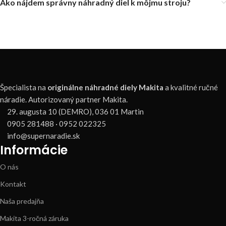
Ako nájdem správny náhradný diel k môjmu stroju?
Špecialista na
originálne náhradné diely Makita
a kvalitné ručné
náradie. Autorizovaný partner Makita.
29. augusta 10 (DEMRO), 036 01 Martin
0905 281488 · 0952 022325
info@supernaradie.sk
Informácie
O nás
Kontakt
Naša predajňa
Makita 3-ročná záruka