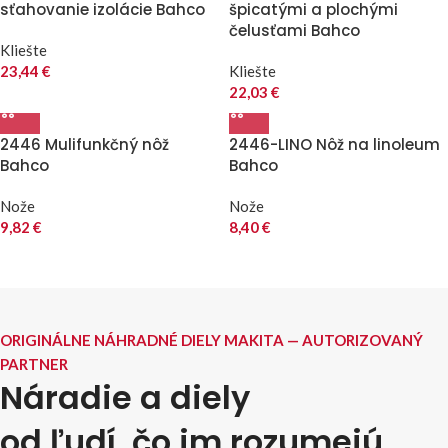
sťahovanie izolácie Bahco
špicatými a plochými
čelusťami Bahco
Kliešte
23,44
€
Kliešte
22,03
€
2446 Mulifunkčný nôž
2446-LINO Nôž na linoleum
Bahco
Bahco
Nože
Nože
9,82
€
8,40
€
ORIGINÁLNE NÁHRADNÉ DIELY MAKITA — AUTORIZOVANÝ
PARTNER
Náradie a diely
od ľudí, čo im rozumejú