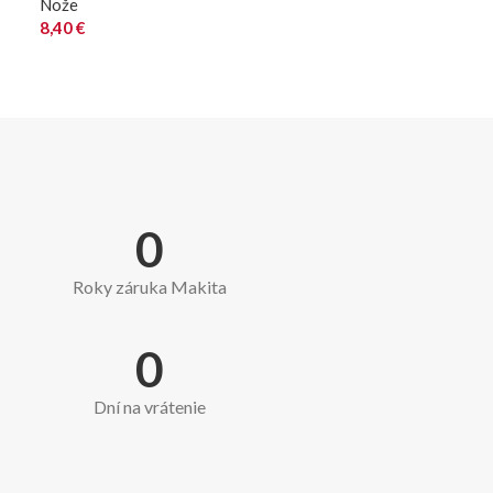
Nože
8,40
€
0
Roky záruka Makita
0
Dní na vrátenie