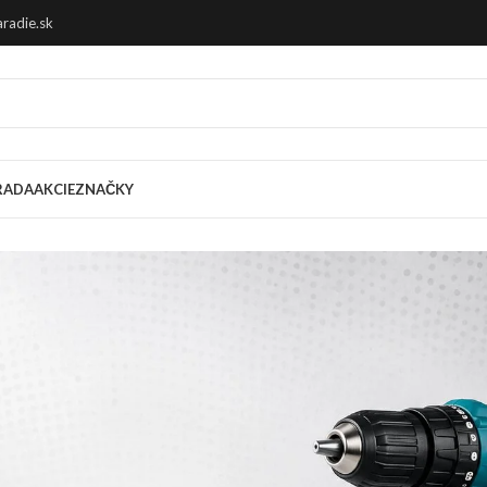
radie.sk
RADA
AKCIE
ZNAČKY