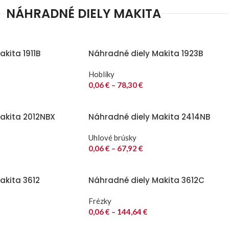
NÁHRADNÉ DIELY MAKITA
kita 1911B
Náhradné diely Makita 1923B
Hoblíky
0,06
€
–
78,30
€
akita 2012NBX
Náhradné diely Makita 2414NB
Uhlové brúsky
0,06
€
–
67,92
€
akita 3612
Náhradné diely Makita 3612C
Frézky
0,06
€
–
144,64
€