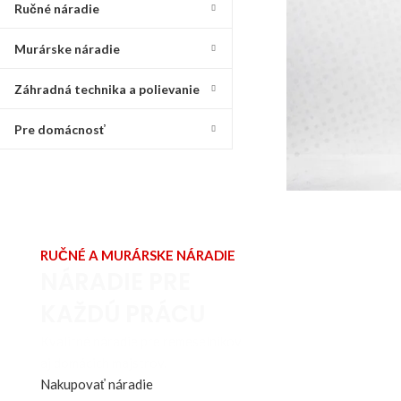
Ručné náradie
Murárske náradie
Záhradná technika a polievanie
Pre domácnosť
RUČNÉ A MURÁRSKE NÁRADIE
NÁRADIE PRE
KAŽDÚ PRÁCU
Kvalitné náradie pre remeselníkov
aj domácich majstrov.
Nakupovať náradie