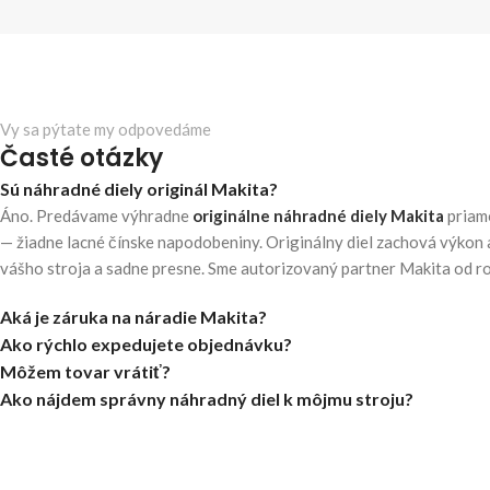
Vy sa pýtate my odpovedáme
Časté otázky
Sú náhradné diely originál Makita?
Áno. Predávame výhradne
originálne náhradné diely Makita
priam
— žiadne lacné čínske napodobeniny. Originálny diel zachová výkon 
vášho stroja a sadne presne. Sme autorizovaný partner Makita od r
Aká je záruka na náradie Makita?
Ako rýchlo expedujete objednávku?
Môžem tovar vrátiť?
Ako nájdem správny náhradný diel k môjmu stroju?