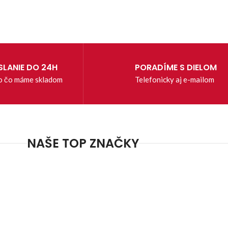
LANIE DO 24H
PORADÍME S DIELOM
o čo máme skladom
Telefonicky aj e-mailom
NAŠE TOP ZNAČKY