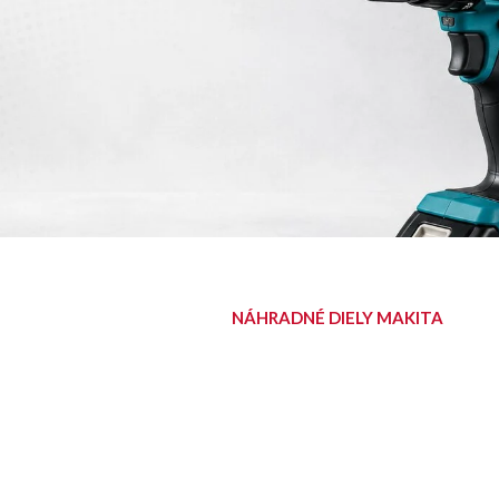
NÁHRADNÉ DIELY MAKITA
NÁJDITE SVOJ
DIEL
Diely pre aku, elektrické aj
benzínové stroje Makita.
Nájsť diel