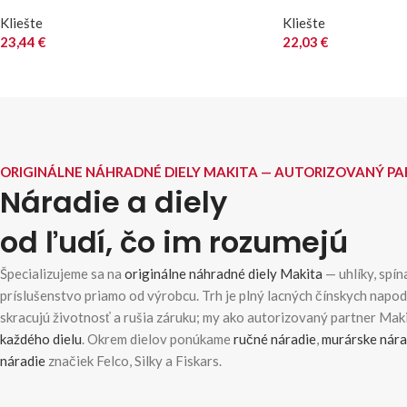
Kliešte
Kliešte
23,44
€
22,03
€
ORIGINÁLNE NÁHRADNÉ DIELY MAKITA — AUTORIZOVANÝ P
Náradie a diely
od ľudí, čo im rozumejú
Špecializujeme sa na
originálne náhradné diely Makita
— uhlíky, spína
príslušenstvo priamo od výrobcu. Trh je plný lacných čínskych napo
skracujú životnosť a rušia záruku; my ako autorizovaný partner Ma
každého dielu
. Okrem dielov ponúkame
ručné náradie
,
murárske nára
náradie
značiek Felco, Silky a Fiskars.