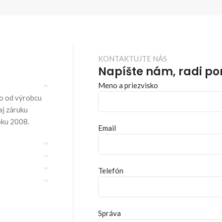
KONTAKTUJTE NÁS
Napíšte nám, radi p
Meno a priezvisko
o od výrobcu
aj záruku
oku 2008.
Email
Telefón
Správa