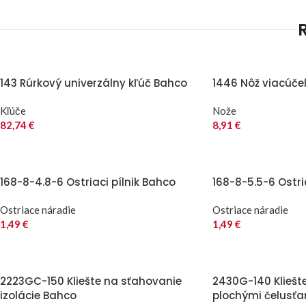
143 Rúrkový univerzálny kľúč Bahco
1446 Nôž viacúče
Kľúče
Nože
82,74
€
8,91
€
168-8-4.8-6 Ostriaci pílnik Bahco
168-8-5.5-6 Ostri
Ostriace náradie
Ostriace náradie
1,49
€
1,49
€
2223GC-150 Kliešte na sťahovanie
2430G-140 Kliešt
izolácie Bahco
plochými čelusť