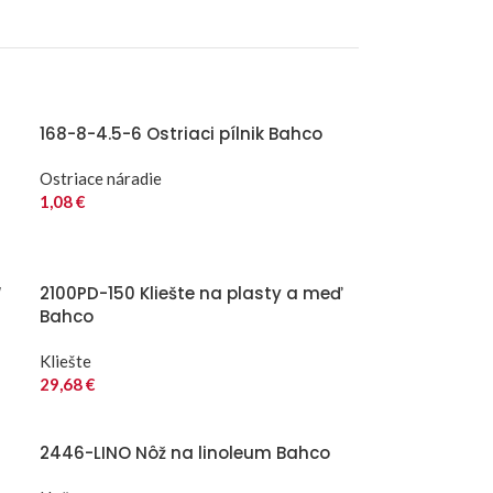
168-8-4.5-6 Ostriaci pílnik Bahco
Ostriace náradie
1,08
€
“
2100PD-150 Kliešte na plasty a meď
Bahco
Kliešte
29,68
€
2446-LINO Nôž na linoleum Bahco