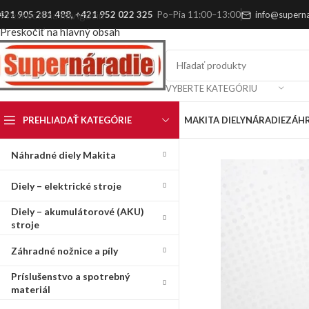
421 905 281 488
,
+421 952 022 325
Po–Pia 11:00–13:00
info@superna
Preskočiť na navigáciu
Preskočiť na hlavný obsah
VYBERTE KATEGÓRIU
PREHLIADAŤ KATEGÓRIE
MAKITA DIELY
NÁRADIE
ZÁH
Náhradné diely Makita
Diely – elektrické stroje
Diely – akumulátorové (AKU)
stroje
Záhradné nožnice a píly
Príslušenstvo a spotrebný
materiál