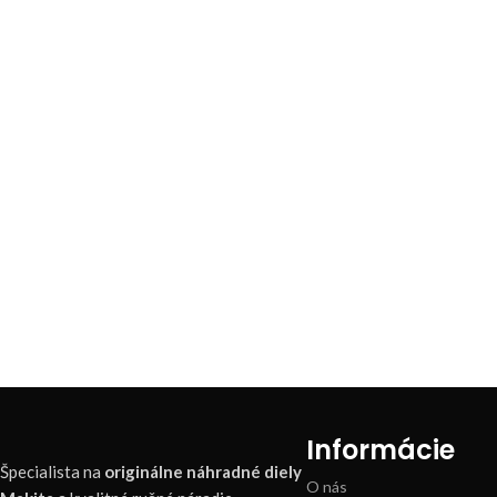
Informácie
Špecialista na
originálne náhradné diely
O nás