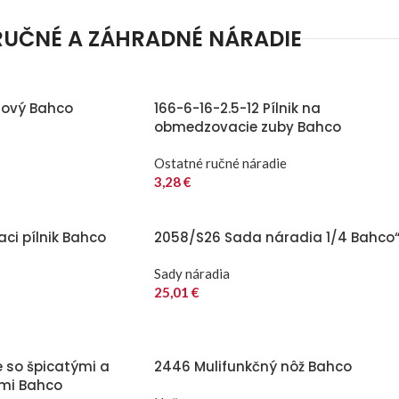
RUČNÉ A ZÁHRADNÉ NÁRADIE
lový Bahco
166-6-16-2.5-12 Pílnik na
obmedzovacie zuby Bahco
Ostatné ručné náradie
3,28
€
aci pílnik Bahco
2058/S26 Sada náradia 1/4 Bahco
Sady náradia
25,01
€
e so špicatými a
2446 Mulifunkčný nôž Bahco
ami Bahco