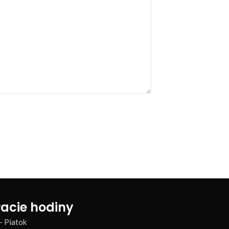
acie hodiny
– Piatok