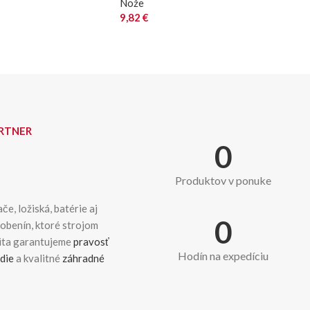
Nože
9,82
€
ARTNER
0
Produktov v ponuke
če, ložiská, batérie aj
0
dobenín, ktoré strojom
kita garantujeme
pravosť
Hodín na expedíciu
die
a kvalitné
záhradné