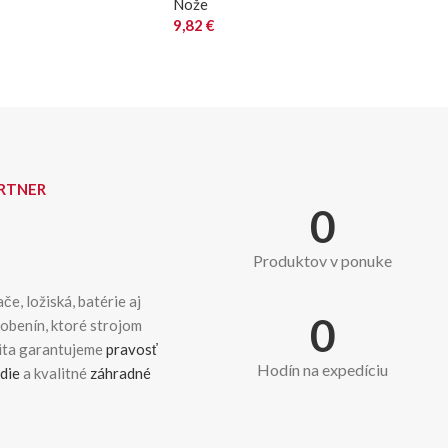
Nože
9,82
€
ARTNER
0
Produktov v ponuke
če, ložiská, batérie aj
0
dobenín, ktoré strojom
kita garantujeme
pravosť
Hodín na expedíciu
die
a kvalitné
záhradné