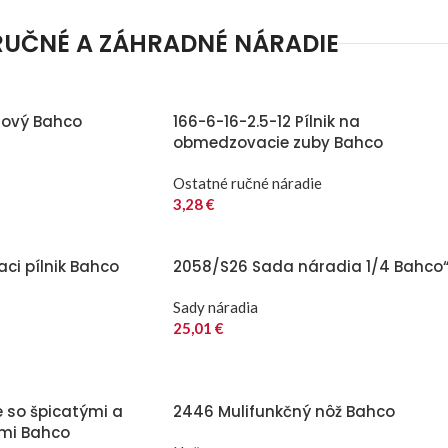
RUČNÉ A ZÁHRADNÉ NÁRADIE
lový Bahco
166-6-16-2.5-12 Pílnik na
obmedzovacie zuby Bahco
Ostatné ručné náradie
3,28
€
aci pílnik Bahco
2058/S26 Sada náradia 1/4 Bahco
Sady náradia
25,01
€
e so špicatými a
2446 Mulifunkčný nôž Bahco
ami Bahco