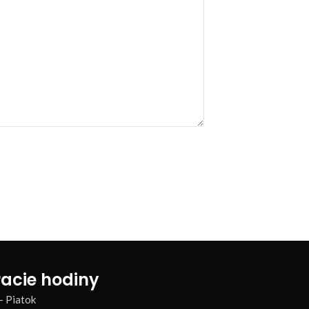
acie hodiny
– Piatok