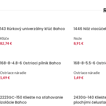
143 Rúrkový univerzálny kľúč Bahco
1446 Nôž viacúče
Kľúče
Nože
82,74
€
8,91
€
168-8-4.8-6 Ostriaci pílnik Bahco
168-8-5.5-6 Ostri
Ostriace náradie
Ostriace náradie
1,49
€
1,49
€
2223GC-150 Kliešte na sťahovanie
2430G-140 Kliešt
izolácie Bahco
plochými čelusť