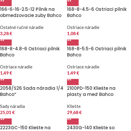
166-6-16-2.5-12 Pílnik na
168-8-4.5-6 Ostriaci pílnik
obmedzovacie zuby Bahco
Bahco
Ostatné ručné náradie
Ostriace náradie
3,28
€
1,08
€
168-8-4.8-6 Ostriaci pílnik
168-8-5.5-6 Ostriaci pílnik
Bahco
Bahco
Ostriace náradie
Ostriace náradie
1,49
€
1,49
€
2058/S26 Sada náradia 1/4
2100PD-150 Kliešte na
Bahco“
plasty a meď Bahco
Sady náradia
Kliešte
25,01
€
29,68
€
2223GC-150 Kliešte na
2430G-140 Kliešte so