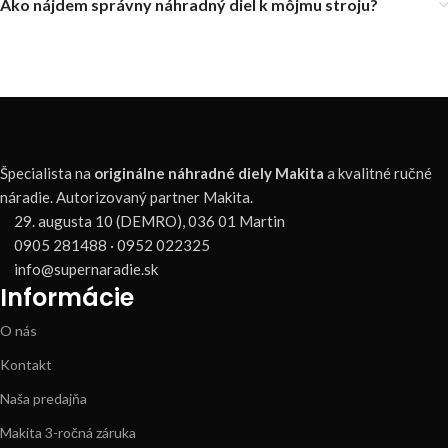
Ako nájdem správny náhradný diel k môjmu stroju?
Špecialista na
originálne náhradné diely Makita
a kvalitné ručné
náradie. Autorizovaný partner Makita.
29. augusta 10 (DEMRO), 036 01 Martin
0905 281488 · 0952 022325
info@supernaradie.sk
Informácie
O nás
Kontakt
Naša predajňa
Makita 3-ročná záruka