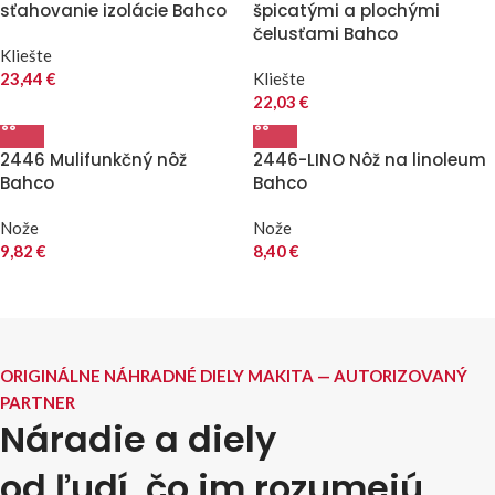
sťahovanie izolácie Bahco
špicatými a plochými
čelusťami Bahco
Kliešte
23,44
€
Kliešte
22,03
€
2446 Mulifunkčný nôž
2446-LINO Nôž na linoleum
Bahco
Bahco
Nože
Nože
9,82
€
8,40
€
ORIGINÁLNE NÁHRADNÉ DIELY MAKITA — AUTORIZOVANÝ
PARTNER
Náradie a diely
od ľudí, čo im rozumejú