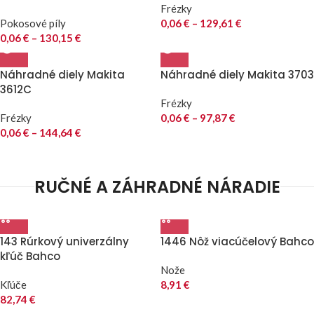
Frézky
Pokosové píly
0,06
€
–
129,61
€
0,06
€
–
130,15
€
Náhradné diely Makita
Náhradné diely Makita 3703
3612C
Frézky
Frézky
0,06
€
–
97,87
€
0,06
€
–
144,64
€
RUČNÉ A ZÁHRADNÉ NÁRADIE
143 Rúrkový univerzálny
1446 Nôž viacúčelový Bahco
kľúč Bahco
Nože
Kľúče
8,91
€
82,74
€