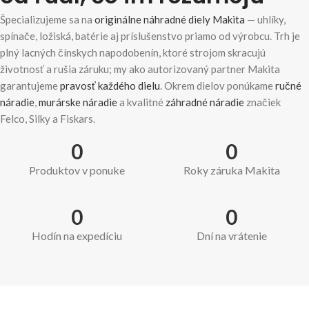
Špecializujeme sa na
originálne náhradné diely Makita
— uhlíky,
spínače, ložiská, batérie aj príslušenstvo priamo od výrobcu. Trh je
plný lacných čínskych napodobenín, ktoré strojom skracujú
životnosť a rušia záruku; my ako autorizovaný partner Makita
garantujeme
pravosť každého dielu
. Okrem dielov ponúkame
ručné
náradie
,
murárske náradie
a kvalitné
záhradné náradie
značiek
Felco, Silky a Fiskars.
0
0
Produktov v ponuke
Roky záruka Makita
0
0
Hodín na expedíciu
Dní na vrátenie